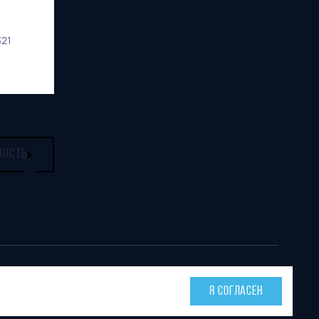
321
ВОСТЬ
Тел. офиса:
E-mail:
Я СОГЛАСЕН
ОРОД»
+7 (831) 282-07-60
press@fcnn.ru