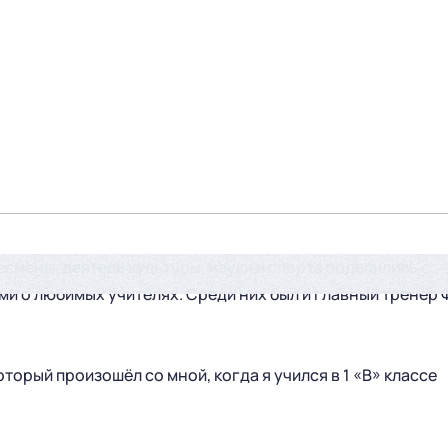
смены, деятели культуры, науки и спорта поделились с
 о любимых учителях. Среди них был и главный тренер 
оторый произошёл со мной, когда я учился в 1 «В» классе