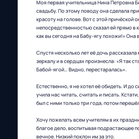
Моя первая учительница Нина Петровна Бо
свадьбу. По этому поводу она сделала при
красоту на голове. Вот с этой причёской он
непосредственностью сказал ей прямо в кл
как вы сегодня на Бабу-ягу похожи!» Она 
Спустя несколько лет её дочь рассказала 
зеркалу и в сердцах произнесла: «Я так ст
Бабой-ягой… Видно, перестаралась».
Футбольный клуб
"Нижний Новгород" 2026
Естественно, я не хотел её обидеть. И до
Все права защищены
учила нас читать, считать и писать. Кстат
был с ними только три года, потом перешё
Хочу пожелать всем учителям в их праздн
благое дело, воспитывая подрастающее по
вечное. Низкий поклон им за это.