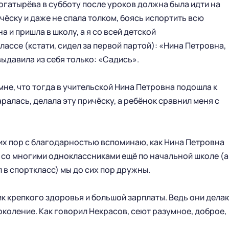
гатырёва в субботу после уроков должна была идти на
чёску и даже не спала толком, боясь испортить всю
а и пришла в школу, а я со всей детской
ассе (кстати, сидел за первой партой): «Нина Петровна,
выдавила из себя только: «Садись».
мне, что тогда в учительской Нина Петровна подошла к
аралась, делала эту причёску, а ребёнок сравнил меня с
ГЛАВНАЯ
СЕЗОН
НОВОСТИ
КАЛЕНДАРЬ
 сих пор с благодарностью вспоминаю, как Нина Петровна
СТАТИСТИКА
СТАДИОН
и, со многими одноклассниками ещё по начальной школе (а
ТАБЛИЦА
МАГАЗИН
л в спорткласс) мы до сих пор дружны.
КЛУБ
СТАРЫЙ САЙТ
ик крепкого здоровья и большой зарплаты. Ведь они дела
РУКОВОДСТВО КЛУБА
коление. Как говорил Некрасов, сеют разумное, доброе,
ИСТОРИЯ