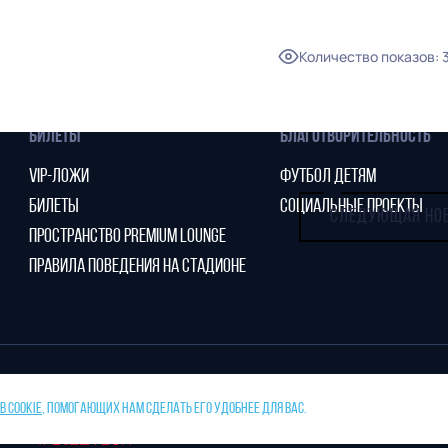
КОНТАКТЫ
ПАРТНЕРСТВО
Количество показов
:
МОЛОДЕЖНАЯ КОМАНДА
БИЛЕТЫ
БЛАГОТВОРИТЕЛЬНОСТЬ
VIP-ЛОЖИ
ФУТБОЛ ДЕТЯМ
БИЛЕТЫ
СОЦИАЛЬНЫЕ ПРОЕКТЫ
СЛЕДУЮЩАЯ НО
ПРОСТРАНСТВО PREMIUM LOUNGE
ПРАВИЛА ПОВЕДЕНИЯ НА СТАДИОНЕ
 COOKIE
, ПОМОГАЮЩИХ НАМ СДЕЛАТЬ ЕГО УДОБНЕЕ ДЛЯ ВАС.
тано
ПРЕСС-СЛУЖБА ФК «НИЖНИЙ НОВГ