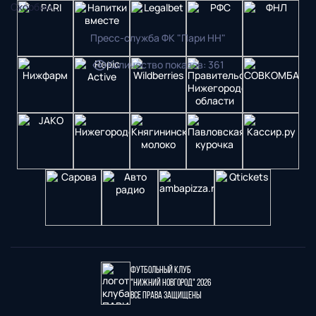
Скорбим…
Пресс-служба ФК "Пари НН"
Количество показов
:
361
Футбольный клуб
"Нижний Новгород" 2026
Все права защищены