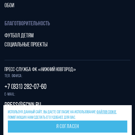
ОБОИ
БЛАГОТВОРИТЕЛЬНОСТЬ
ФУТБОЛ ДЕТЯМ
СОЦИАЛЬНЫЕ ПРОЕКТЫ
ПРЕСС-СЛУЖБА ФК «НИЖНИЙ НОВГОРОД»
Тел. офиса:
+7 (831) 282-07-60
E-mail:
press@fcnn.ru
ИСПОЛЬЗУЯ ДАННЫЙ САЙТ, ВЫ ДАЕТЕ СОГЛАСИЕ НА ИСПОЛЬЗОВАНИЕ
ФАЙЛОВ COOKIE
,
Защита от спама reCAPTCHA.
ПОМОГАЮЩИХ НАМ СДЕЛАТЬ ЕГО УДОБНЕЕ ДЛЯ ВАС.
Конфиденциальность
и
условия использования
Я СОГЛАСЕН
Разработано