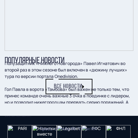
ПОПУЛЯРНЫЕ НОВОСТИ
Полузащитник «Нижнего Новгорода» Павел Игнатович во
второй раз в этом сезоне был включен в «дюжину лучших»
тура по версии портала Onedivision.
ВСЕ НОВОСТИ
Гол Павла в ворота «Тамбова» был важен не только тем, что
принес команде очень важные 3 очка в поединке с лидером,
но и позволил нижегородцам прервать серию поражений. А
«Нижний» снова вплотную подобрался к заветной четверке
сильнейших.
Пресс-служба ФК "Пари НН"