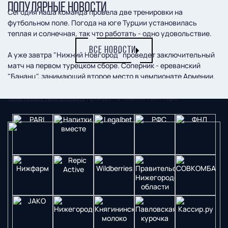
ПОПУЛЯРНЫЕ НОВОСТИ
Сегодня наша команда провела две тренировки на
футбольном поле. Погода на юге Турции установилась
теплая и солнечная, так что работать - одно удовольствие.
ВСЕ НОВОСТИ
А уже завтра "Нижний Новгород" проведет заключительный
матч на первом турецком сборе. Соперник - ереванский
"Бананц", занимающий второе место в чемпионате Армении.
Игра состоится 6 февраля и начнется в 17:00 (мск).
Текстовая трансляция
пройдет в нашем твиттере.