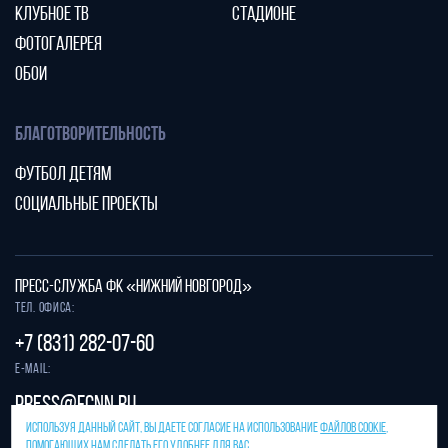
КЛУБНОЕ ТВ
СТАДИОНЕ
ФОТОГАЛЕРЕЯ
ОБОИ
БЛАГОТВОРИТЕЛЬНОСТЬ
ФУТБОЛ ДЕТЯМ
СОЦИАЛЬНЫЕ ПРОЕКТЫ
ПРЕСС-СЛУЖБА ФК «НИЖНИЙ НОВГОРОД»
Тел. офиса:
+7 (831) 282-07-60
E-mail:
press@fcnn.ru
ИСПОЛЬЗУЯ ДАННЫЙ САЙТ, ВЫ ДАЕТЕ СОГЛАСИЕ НА ИСПОЛЬЗОВАНИЕ
ФАЙЛОВ COOKIE
,
Защита от спама reCAPTCHA.
ПОМОГАЮЩИХ НАМ СДЕЛАТЬ ЕГО УДОБНЕЕ ДЛЯ ВАС.