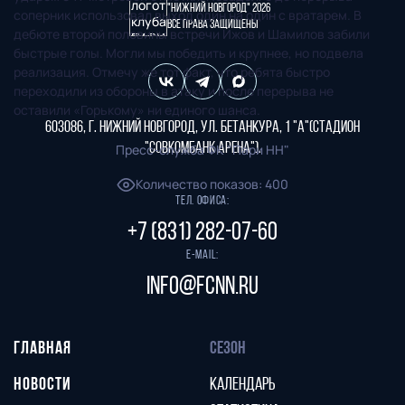
"Нижний Новгород" 2026
соперник использовал выход один на один с вратарем. В
Все права защищены
дебюте второй половины встречи Ижов и Шамилов забили
быстрые голы. Могли мы победить и крупнее, но подвела
реализация. Отмечу же тот факт, что ребята быстро
переходили из обороны в атаку и после перерыва не
оставили «Горькому» ни единого шанса.
603086, г. Нижний Новгород, ул. Бетанкура, 1 "А"(стадион
"СОВКОМБАНК АРЕНА").
Пресс-служба ФК "Пари НН"
Количество показов
:
400
Тел. офиса:
+7 (831) 282-07-60
E-mail:
info@fcnn.ru
ГЛАВНАЯ
СЕЗОН
НОВОСТИ
КАЛЕНДАРЬ