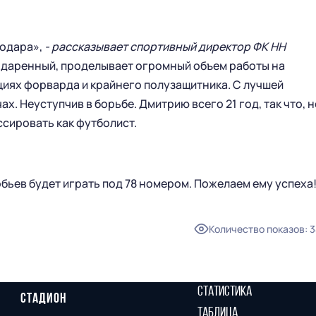
нодара»,
- рассказывает спортивный директор ФК НН
одаренный, проделывает огромный объем работы на
циях форварда и крайнего полузащитника. С лучшей
х. Неуступчив в борьбе. Дмитрию всего 21 год, так что, н
ссировать как футболист.
ьев будет играть под 78 номером. Пожелаем ему успеха
Количество показов
:
3
ГЛАВНАЯ
СЕЗОН
НОВОСТИ
КАЛЕНДАРЬ
СТАТИСТИКА
СТАДИОН
ТАБЛИЦА