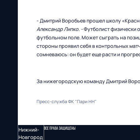
- Дмитрий Воробьев прошел школу «Крас
Александр Липко. -
Футболист физически 
футбольном поле. Может сыграть на пози
стороны проявил себя в контрольных матча
сомневаюсь: он будет еще расти и прогре
За нижегородскую команду Дмитрий Вороб
Пресс-служба ФК "Пари НН"
Футбольный клуб
"Нижний Новгород" 2026
Все права защищены