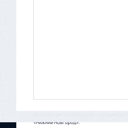
Воспитанник «Краснодара», нападающий ч
«Нижний Новгород».