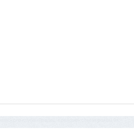
ешского клуба «Градец-Кралове» стал игроком ФК