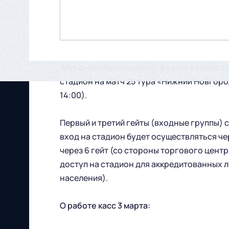
Вниманию болельщиков! В связи с работой
стадион на матч 25 тура «Нижний Новгород
14:00).
Первый и третий гейты (входные группы) с
вход на стадион будет осуществляться че
через 6 гейт (со стороны торгового цент
доступ на стадион для аккредитованных 
населения).
О работе касс 3 марта: