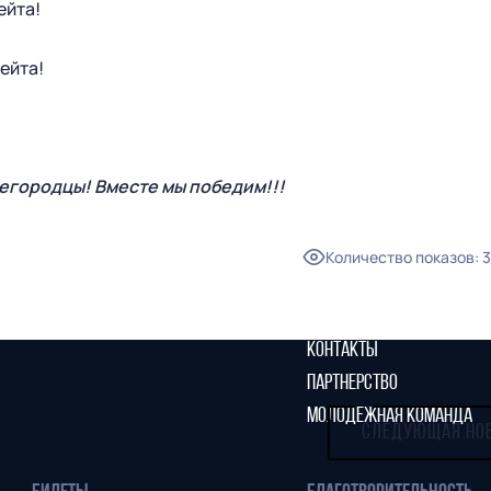
ейта!
гейта!
ГЛАВНАЯ
СЕЗОН
НОВОСТИ
КАЛЕНДАРЬ
СТАТИСТИКА
СТАДИОН
егородцы! Вместе мы победим!!!
ТАБЛИЦА
МАГАЗИН
КЛУБ
СТАРЫЙ САЙТ
Количество показов
:
3
РУКОВОДСТВО КЛУБА
ИСТОРИЯ
КОНТАКТЫ
ПАРТНЕРСТВО
МОЛОДЕЖНАЯ КОМАНДА
СЛЕДУЮЩАЯ НО