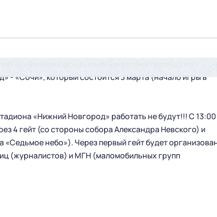
 катка «Зимняя сказка» изменена схема прохода на
» - «Сочи», который состоится 3 марта (начало игры в
тадиона «Нижний Новгород» работать не будут!!! С 13:00
рез 4 гейт (со стороны собора Александра Невского) и
ра «Седьмое небо»). Через первый гейт будет организова
лиц (журналистов) и МГН (маломобильных групп