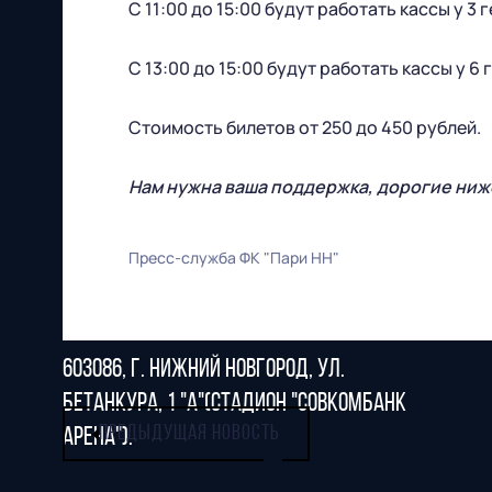
С 11:00 до 15:00 будут работать кассы у 3 г
С 13:00 до 15:00 будут работать кассы у 6 
Футбольный клуб
Стоимость билетов от 250 до 450 рублей.
"Нижний Новгород" 2026
Все права защищены
Нам нужна ваша поддержка, дорогие ниж
Пресс-служба ФК "Пари НН"
603086, г. Нижний Новгород, ул.
Бетанкура, 1 "А"(стадион "СОВКОМБАНК
ПРЕДЫДУЩАЯ НОВОСТЬ
АРЕНА").