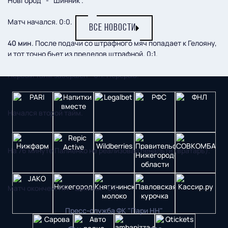
Новгород" - "Шинник".
Матч начался. 0:0.
ВСЕ НОВОСТИ
40 мин
. После подачи со штрафного мяч попадает к Гелояну,
и тот точно бьет из пределов штрафной. 0:1.
Первый тайм завершен - 0:1. Перерыв.
Начался второй тайм.
На 76 минуте Палиенко не реализовал пенальти (вратарь).
Матч окончен. НН - Шинник - 0:1.
Пресс-служба ФК "Пари НН"