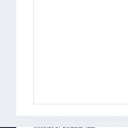
Нападающий Александр Салугин провел сво
пообщался с журналистами: