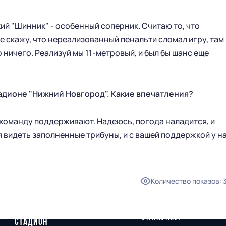
ий "Шинник" - особенный соперник. Считаю то, что
е скажу, что нереализованный пенальти сломал игру, там
 ничего. Реализуй мы 11-метровый, и был бы шанс еще
тадионе "Нижний Новгород". Какие впечатления?
 команду поддерживают. Надеюсь, погода наладится, и
я видеть заполненные трибуны, и с вашей поддержкой у н
Количество показов
:
ГЛАВНАЯ
СЕЗОН
НОВОСТИ
КАЛЕНДАРЬ
СТАТИСТИКА
СТАДИОН