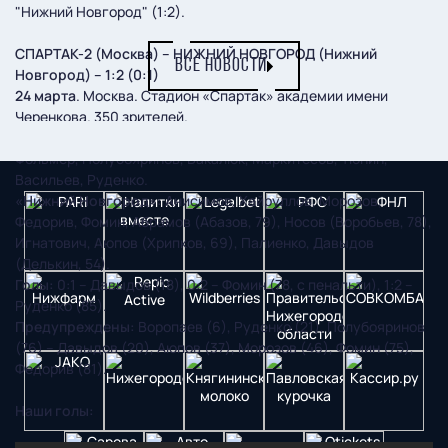
"Нижний Новгород" (1:2).
СПАРТАК-2 (Москва) – НИЖНИЙ НОВГОРОД (Нижний
ВСЕ НОВОСТИ
Новгород) – 1:2 (0:1)
24 марта
. Москва. Стадион «Спартак» академии имени
Черенкова. 350 зрителей.
«Спартак-2»:
Терешкин, Гапонов, Петрунин, Воропаев,
Фольмер, Полубояринов, Бакалюк, Маркитесов, Тюнин,
Васильев, Руденко.
«Нижний Новгород»:
Анисимов, Хайруллов, Морозов,
Федорив, Фомин, Абрамов (Абазов, 79), Носов (Воробьев, 78),
Игнатович, Аюпов (Хрипков, 69), Палиенко, Давыдов
(Делькин, 54).
Голы:
0:1 – Давыдов (18), 0:2 – Фомин (78, с пенальти), 1:2 –
Руденко (85).
Предупреждены:
Воропаев (6), Руденко (21), Полубояринов
(76) – Давыдов (20), Аюпов (37), Морозов (46), Фомин (75),
Федорив (81).
Наши голы: