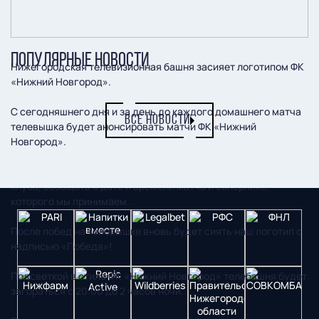
ПОПУЛЯРНЫЕ НОВОСТИ
Нижегородская телевизионная башня засияет логотипом ФК
«Нижний Новгород».
С сегодняшнего дня и за день до каждого домашнего матча
ВСЕ НОВОСТИ
телевышка будет анонсировать матчи ФК «Нижний
Новгород».
Подсветка телевизионной башни будет отображать логотип
клуба, сообщать о дате и времени матча и сопернике,
которого мы принимаем.
После побед на телевышке вновь будет сиять наш логотип с
надписью «Победа»!
Подсветкой в стиле ФК «Нижний Новгород» телебашня будет
загораться с 20:00 до 2 часов ночи.