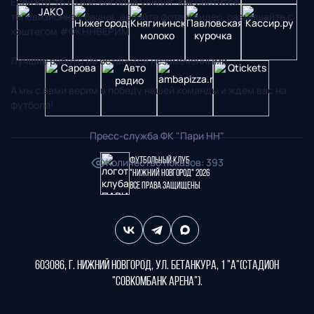
Если кто-то из вас сегодня увидит, как светится
телевизионная башня, делайте фото и видео, размещайте с
хэштегом #ФКННВЕРИМ.
Лучшие работы не останутся незамеченными.
А мы с вами верим в победу нашей команды и ждем вас на
футболе!
Пресс-служба ФК "Пари НН"
Футбольный клуб
Количество показов
:
393
"Нижний Новгород" 2026
Все права защищены
603086, г. Нижний Новгород, ул. Бетанкура, 1 "А"(стадион
"СОВКОМБАНК АРЕНА").