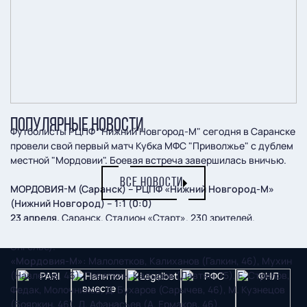
ПОПУЛЯРНЫЕ НОВОСТИ
Футболисты РЦПФ "Нижний Новгород-М" сегодня в Саранске
провели свой первый матч Кубка МФС "Приволжье" с дублем
местной "Мордовии". Боевая встреча завершилась вничью.
ВСЕ НОВОСТИ
МОРДОВИЯ-М (Саранск) – РЦПФ «Нижний Новгород-М»
(Нижний Новгород) – 1:1 (0:0)
23 апреля.
Саранск. Стадион «Старт». 230 зрителей.
Судьи:
Д. Гуреев (Саратов), И. Хафизов, А. Терещенко (оба –
Энгельс).
«Мордовия-М»:
Малолетков, Калиханов (Галкин, 46), Мухин
(Навлетов, 46), Поветкин, Кадыров (Давтян, 75), Е. Стрелов,
Федак, Молочников, Д. Бухаров (Сарычев, 46), М. Кузнецов
(Бояркин, 46), Д. Афанасьев (А. Ермаков, 46).