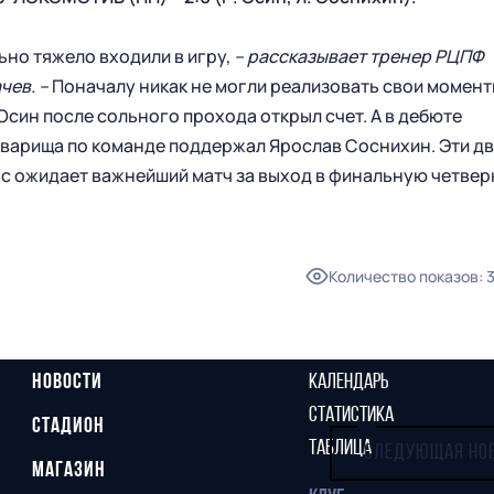
ьно тяжело входили в игру,
– рассказывает тренер РЦПФ
чев. –
Поначалу никак не могли реализовать свои момент
Осин после сольного прохода открыл счет. А в дебюте
оварища по команде поддержал Ярослав Соснихин. Эти д
нас ожидает важнейший матч за выход в финальную четвер
Количество показов
:
ГЛАВНАЯ
СЕЗОН
НОВОСТИ
КАЛЕНДАРЬ
СТАТИСТИКА
СТАДИОН
ТАБЛИЦА
СЛЕДУЮЩАЯ НО
МАГАЗИН