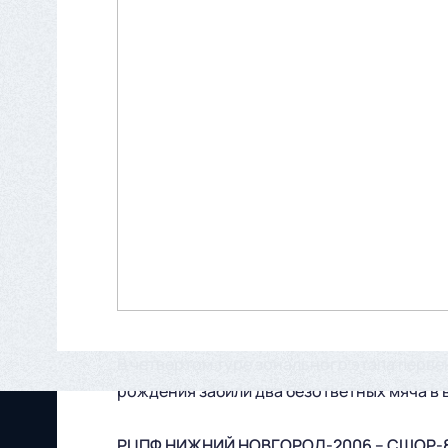
В четвертом туре зонального этапа перв
рождения забили два безответных мяча в
РЦПФ НИЖНИЙ НОВГОРОД-2006 – СШОР-8-Л