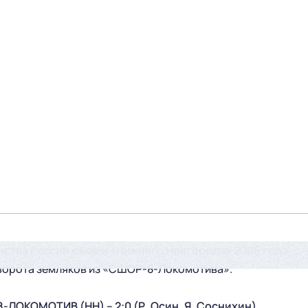
енства России юноши «Нижнего Новгорода» 2006 года
 ворота земляков из «СШОР-8-Локомотива».
ОКОМОТИВ (НН) – 2:0 (Р. Осин, Я. Соснихин).