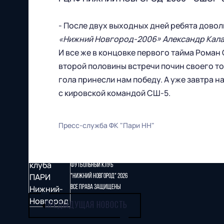
- После двух выходных дней ребята довол
«Нижний Новгород-2006» Александр Кала
И все же в концовке первого тайма Роман 
второй половины встречи почин своего т
гола принесли нам победу. А уже завтра 
с кировской командой СШ-5.
Пресс-служба ФК "Пари НН"
Футбольный клуб
"Нижний Новгород" 2026
Все права защищены
ПРЕДЫДУЩАЯ НОВОСТЬ