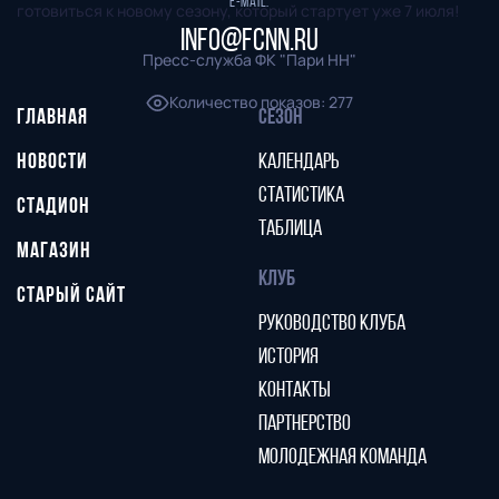
E-mail:
готовиться к новому сезону, который стартует уже 7 июля!
info@fcnn.ru
Пресс-служба ФК "Пари НН"
Количество показов
:
277
ГЛАВНАЯ
СЕЗОН
НОВОСТИ
КАЛЕНДАРЬ
СТАТИСТИКА
СТАДИОН
ТАБЛИЦА
МАГАЗИН
КЛУБ
СТАРЫЙ САЙТ
РУКОВОДСТВО КЛУБА
ИСТОРИЯ
КОНТАКТЫ
ПАРТНЕРСТВО
МОЛОДЕЖНАЯ КОМАНДА