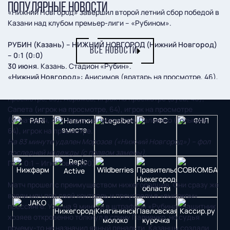
ПОПУЛЯРНЫЕ НОВОСТИ
«Нижний Новгород» завершил второй летний сбор победой в
Казани над клубом премьер-лиги – «Рубином».
РУБИН (Казань) – НИЖНИЙ НОВГОРОД (Нижний Новгород)
ВСЕ НОВОСТИ
– 0:1 (0:0)
30 июня
. Казань. Стадион «Рубин».
«Нижний Новгород»:
Анисимов (вратарь на просмотре, 46),
Лебедев (игрок на просмотре, 64), Чудин, Морозов (игрок на
просмотре, 83), Абрамов, игрок на просмотре (Зуев, 46),
Сапета (игрок на просмотре, 64), игрок на просмотре
(Игнатович, 46), игрок на просмотре, Палиенко (Голышев,
64), игрок на просмотре.
На 83 минуте удален Морозов («Нижний Новгород») – фол
последней надежды (с правом замены).
Гол:
0:1 – Игнатович (90).
Матч прошел с преимуществом нижегородцев. Они сразу же
взяли мяч под свой контроль и преуспели в «высоком»
прессинге. Уже на 9 минуте в штрафной «Рубина» защитник
хозяев откровенно толкнул в спину Палиенко, но судья
почему-то не назначил явный пенальти. Казанцы создали