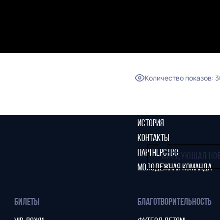
ГЛАВНАЯ
СЕЗОН
НОВОСТИ
КАЛЕНДАРЬ
СТАТИСТИКА
СТАДИОН
ТАБЛИЦА
МАГАЗИН
Количество показов
:
3
КЛУБ
СТАРЫЙ САЙТ
РУКОВОДСТВО КЛУБА
ИСТОРИЯ
КОНТАКТЫ
ПАРТНЕРСТВО
СЛЕДУЮЩАЯ НО
МОЛОДЕЖНАЯ КОМАНДА
БИЛЕТЫ
БЛАГОТВОРИТЕЛЬНОСТЬ