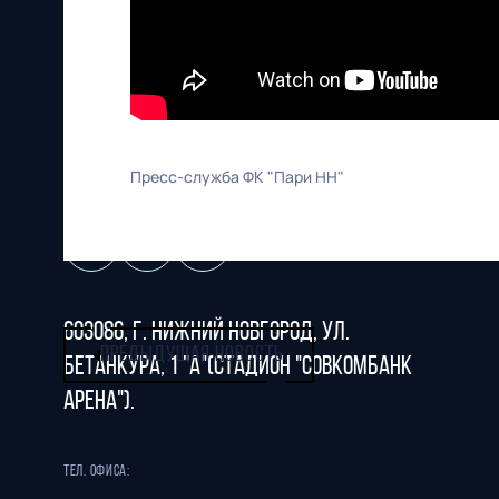
Футбольный клуб
"Нижний Новгород" 2026
Все права защищены
Пресс-служба ФК "Пари НН"
603086, г. Нижний Новгород, ул.
ПРЕДЫДУЩАЯ НОВОСТЬ
Бетанкура, 1 "А"(стадион "СОВКОМБАНК
АРЕНА").
Тел. офиса: