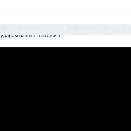
ольного матча с казанским "Рубином", который
 ударом Павла Игнатовича.