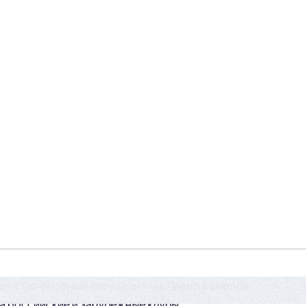
д» стал опорный полузащитник
Павел Комолов
а российские и зарубежные клубы.