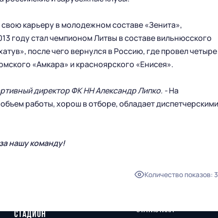
 свою карьеру в молодежном составе «Зенита»,
2013 году стал чемпионом Литвы в составе вильнюсского
атув», после чего вернулся в Россию, где провел четыре
ермского «Амкара» и красноярского «Енисея».
ортивный директор ФК НН Александр Липко. -
На
объем работы, хорош в отборе, обладает диспетчерским
а нашу команду!
Количество показов
:
3
ГЛАВНАЯ
СЕЗОН
НОВОСТИ
КАЛЕНДАРЬ
СТАТИСТИКА
СТАДИОН