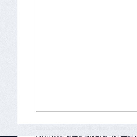
Еще одним новичком ФК «Нижний Новгоро
(10.03.1989)
, имеющий опыт выступлений з