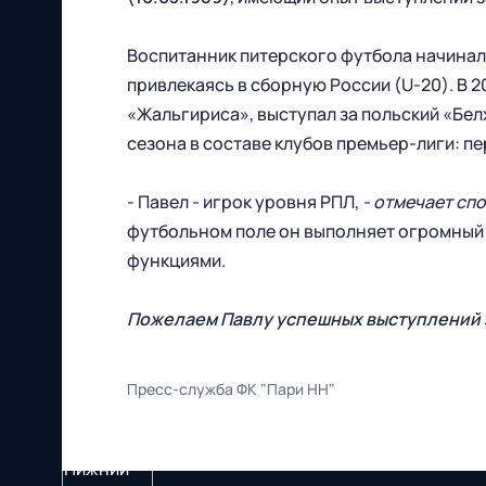
Воспитанник питерского футбола начинал
привлекаясь в сборную России (U-20). В 
«Жальгириса», выступал за польский «Белх
сезона в составе клубов премьер-лиги: п
- Павел - игрок уровня РПЛ,
- отмечает сп
футбольном поле он выполняет огромный 
функциями.
Пожелаем Павлу успешных выступлений з
Пресс-служба ФК "Пари НН"
Футбольный клуб
"Нижний Новгород" 2026
Все права защищены