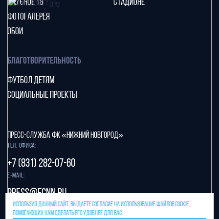
КЛУБНОЕ ТВ
СТАДИОНЕ
ФОТОГАЛЕРЕЯ
ОБОИ
БЛАГОТВОРИТЕЛЬНОСТЬ
ФУТБОЛ ДЕТЯМ
СОЦИАЛЬНЫЕ ПРОЕКТЫ
ПРЕСС-СЛУЖБА ФК «НИЖНИЙ НОВГОРОД»
Тел. офиса:
+7 (831) 282-07-60
E-mail:
press@fcnn.ru
ИСПОЛЬЗУЯ ДАННЫЙ САЙТ, ВЫ ДАЕТЕ СОГЛАСИЕ НА ИСПОЛЬЗОВАНИЕ
ФАЙЛОВ COOKIE
,
Защита от спама reCAPTCHA.
ПОМОГАЮЩИХ НАМ СДЕЛАТЬ ЕГО УДОБНЕЕ ДЛЯ ВАС.
Конфиденциальность
и
условия использования