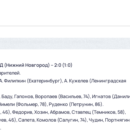
ли прервать серию неудач, уступив в Москве
(Нижний Новгород) – 2:0 (1:0)
зрителей.
А. Филипкин (Екатеринбург), А. Кужелев (Ленинградская
Баду, Гапонов, Воропаев (Васильев, 74), Игнатов (Данили
 Нимели (Фольмер, 78), Руденко (Петрунин, 86).
 46), Федорив, Хозин, Абрамов, Ставпец (Темников, 58),
ев, 46), Сапета, Комолов (Салугин, 74), Чудин, Портнягин
.