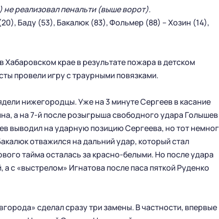
 не реализовал пенальти (выше ворот).
(20), Баду (53), Бакалюк (83), Фольмер (88) – Хозин (14),
ГЛАВНАЯ
СЕЗОН
 в Хабаровском крае в результате пожара в детском
НОВОСТИ
КАЛЕНДАРЬ
сты провели игру с траурными повязками.
СТАТИСТИКА
СТАДИОН
ТАБЛИЦА
МАГАЗИН
дели нижегородцы. Уже на 3 минуте Сергеев в касание
КЛУБ
на, а на 7-й после розыгрыша свободного удара Голышев
СТАРЫЙ САЙТ
шев выводил на ударную позицию Сергеева, но тот немно
РУКОВОДСТВО КЛУБА
 Бакалюк отважился на дальний удар, который стал
ИСТОРИЯ
вого тайма осталась за красно-белыми. Но после удара
КОНТАКТЫ
, а с «выстрелом» Игнатова после паса пяткой Руденко
ПАРТНЕРСТВО
МОЛОДЕЖНАЯ КОМАНДА
города» сделал сразу три замены. В частности, впервые 