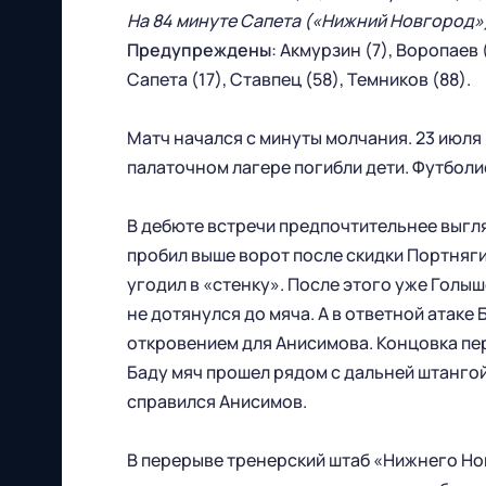
На 84 минуте Сапета («Нижний Новгород»)
Предупреждены
: Акмурзин (7), Воропаев 
Сапета (17), Ставпец (58), Темников (88).
Футбольный клуб
Матч начался с минуты молчания. 23 июля
"Нижний Новгород" 2026
палаточном лагере погибли дети. Футболи
Все права защищены
В дебюте встречи предпочтительнее выгля
пробил выше ворот после скидки Портняги
угодил в «стенку». После этого уже Голы
не дотянулся до мяча. А в ответной атаке
откровением для Анисимова. Концовка пер
Баду мяч прошел рядом с дальней штангой
603086, г. Нижний Новгород, ул.
справился Анисимов.
Бетанкура, 1 "А"(стадион "СОВКОМБАНК
АРЕНА").
В перерыве тренерский штаб «Нижнего Нов