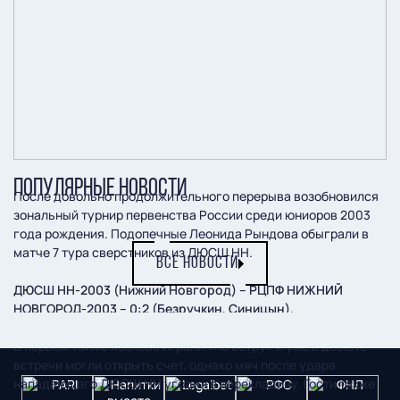
ПОПУЛЯРНЫЕ НОВОСТИ
После довольно продолжительного перерыва возобновился
зональный турнир первенства России среди юниоров 2003
года рождения. Подопечные Леонида Рындова обыграли в
матче 7 тура сверстников из ДЮСШ НН.
ВСЕ НОВОСТИ
ДЮСШ НН-2003 (Нижний Новгород) – РЦПФ НИЖНИЙ
НОВГОРОД-2003 – 0:2 (Безручкин, Синицын).
В первом тайме хозяева играли «по ветру» и уже в дебюте
встречи могли открыть счет, однако мяч после удара
нападающего ДЮСШ НН угодил в перекладину. Гости также