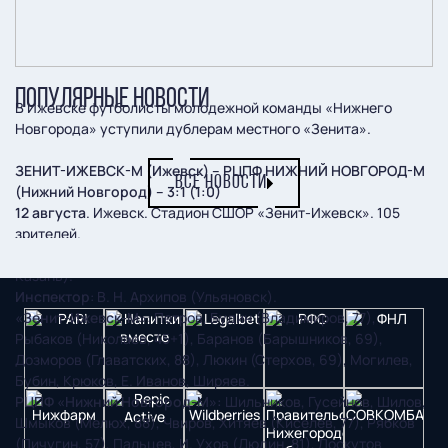
ПОПУЛЯРНЫЕ НОВОСТИ
В Ижевске футболисты молодежной команды «Нижнего
Новгорода» уступили дублерам местного «Зенита».
ЗЕНИТ-ИЖЕВСК-М (Ижевск) – РЦПФ НИЖНИЙ НОВГОРОД-М
ВСЕ НОВОСТИ
(Нижний Новгород) – 3:1 (1:0)
12 августа
. Ижевск. Стадион СШОР «Зенит-Ижевск». 105
зрителей.
Судьи
: А. Кузин, И. Минневалиев, М. Гатауллин (все –
Казань).
Инспектор
: В. Н. Архипов (Ульяновск).
«Зенит-Ижевск-М»
: Петров, Будин (Владимиров, 77),
Рыбаков (Николаев, 45+1), Баранов (Барышников, 69),
Дозморов (Главатских, 88), Люкин (Стерхов, 69), Могилев,
Бубин, Крюков, Е. Иванов, Ширяев.
РЦПФ «Нижний Новгород-М»:
Шильников, Гусейнов, Шилов,
Шмыков (Мелюх, 88), Чвиров, Хитяев (Киселев, 77), Рябков
(Пичугин, 57), Пальцев, И. Ухов (Дюдин, 81), Лоскутов