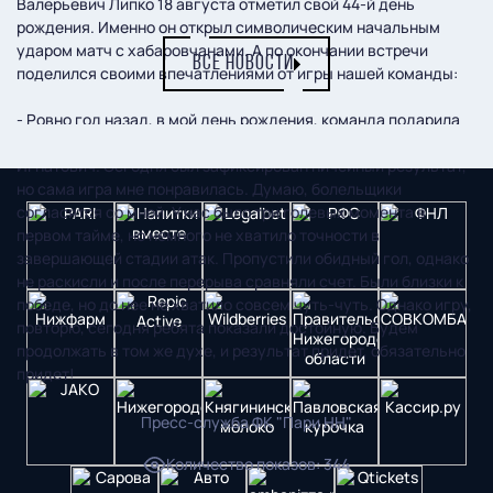
Валерьевич Липко 18 августа отметил свой 44-й день
рождения. Именно он открыл символическим начальным
ударом матч с хабаровчанами. А по окончании встречи
ВСЕ НОВОСТИ
поделился своими впечатлениями от игры нашей команды:
- Ровно год назад, в мой день рождения, команда подарила
мне победу в Сочи. Кстати, гол тогда тоже забил Павел
Игнатович. Сегодня был зафиксирован ничейный результат,
но сама игра мне понравилась. Думаю, болельщики
согласятся со мной. У нас было три голевых момента в
первом тайме, но немного не хватило точности в
завершающей стадии атак. Пропустили обидный гол, однако
не раскисли и после перерыва сравняли счет. Были близки к
победе, но до нее не хватило совсем чуть-чуть. Однако игру,
повторю, сегодня ребята показали достойную. Будем
продолжать в том же духе, и результат придет, обязательно
придет!
Пресс-служба ФК "Пари НН"
Количество показов
:
344