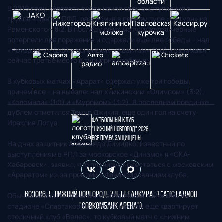
В 2019 году «Арарат» вновь начал свои выступления в
группе «Центр» ПФЛ, разгромив в первом туре «Сатурн» из
Раменского – 8:2. В последующих матчах желто-черные
потерпели два поражения и одержали еще две победы – над
«Ротором-2» (2:0) и обнинским «Квантом» (1:0) и занимают
сейчас третье место в турнирной таблице.
В кубковых матчах «Арарат» одержал уже три победы,
причем все – на выезде: над химкинским «Олимпом» (3:2),
«Коломной» (1:0) и «Муромом» (3:2). В последнем поединке
дублем отметился Темур Джикия, еще один гол на счету
Футбольный клуб
Ираклия Логуа.
"Нижний Новгород" 2026
Все права защищены
На днях защитник Александр Димидко, известный по
выступлениям в РПЛ за московское «Динамо» и «СКА-
Хабаровск», заявил, что планирует расстаться с московским
«Араратом» из-за проблем с финансированием клуба.
603086, г. Нижний Новгород, ул. Бетанкура, 1 "А"(стадион
Обычно «Арарат» принимает соперников в Москве, на
стадионе «Спартаковец». Но так как там еще квартирует
"СОВКОМБАНК АРЕНА").
столичный клуб «Велес», то кубковый матч с «Нижним