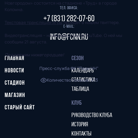
Новгородом» состоится на стадионе «Труд» в городе
Тел. офиса:
Коломна.
+7 (831) 282-07-60
Текстовая трансляция игры
пройдет в нашем твиттере.
E-mail:
Видеотрансляция – на видеохостинге YouTube. О ней мы
info@fcnn.ru
сообщим 21 августа.
Поддержим нижегородцев!
ГЛАВНАЯ
СЕЗОН
Пресс-служба ФК "Пари НН"
НОВОСТИ
КАЛЕНДАРЬ
Количество показов
СТАТИСТИКА
:
473
СТАДИОН
ТАБЛИЦА
МАГАЗИН
КЛУБ
СТАРЫЙ САЙТ
РУКОВОДСТВО КЛУБА
ИСТОРИЯ
КОНТАКТЫ