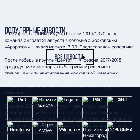
ПОПУЛЯРНЫЕ НОВОСТИ
В 1/32 финала ОЛИМП-Кубка России-2019/2020 наша
команда сыграет 21 августа в Коломне с московским
«Араратом». Начало матча в 17:00. Представляем соперника.
ВСЕ НОВОСТИ
После победы в группе «Центр» ПФЛ сезона-2017/2018
предыдущие инвесторы клуба приняли решение о
прекращении финансирования московской команды с
последующим переходом в чемпионат Армении с целью
открытия там новой команды под названием «Арарат-
Армения».
В сезоне-2017/2018 за «Арарат» выступали такие
футболисты, как Роман Павлюченко, Марат Измайлов,
Алексей Ребко и другие. Новое руководство клуба приняло
решение выкупить все акции у предыдущих владельцев и
«возродить» московский «Арарат».