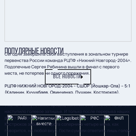
ПОПУЛЯРНЫЕ НОВОСТИ
Сегодня завершила свои выступления в зональном турнире
первенства России команда РЦПФ «Нижний Новгород-2004».
Подопечные Сергея Рябинина вышли в финал с первого
места, не потерпев ни одного поражения.
ВСЕ НОВОСТИ
РЦПФ НИЖНИЙ НОВГОРОД-2004 – СШОР (Йошкар-Ола) – 5:1
(Калинин, Кучукбаев, Овинченко, Пушкин, Кострюков).
Уже на 7 минуте нижегородец Калинин открыл счет, но затем
наступило голевое затишье. И только после перерыва наших
ребят «прорвало». Кучукбаев, Овинченко, Пушкин и
Кострюков забили в ворота соперника четыре мяча, как
говорится, на любой вкус. Гости сумели ответить лишь голом