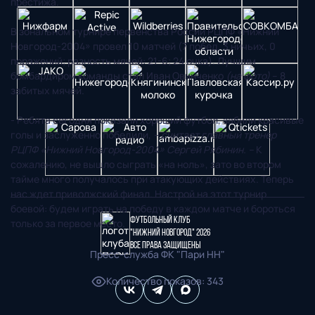
престижа.
В зональном турнире первенства России РЦПФ «Нижний
Новгород-2004» провел 10 матчей (7 побед, 3 ничьих, 0
поражений; разность мячей: 21-6; 24 очка). Лучшим
бомбардиром команды стал Иван Овинченко
(на фото)
– 8
забитых мячей.
- Ребята сегодня показали хороший футбол, забили красивые
голы и заслуженно победили,
– считает главный тренер
РЦПФ «Нижний Новгород-2004» Сергей Рябинин. –
К
сожалению, не вышло сыграть «на ноль», зато во втором
тайме много получалось при атакующих действиях. Теперь
нас ждет приволжский финал. Настрой на этот турнир
боевой: будем играть на победу в каждом матче и бороться
Футбольный клуб
только за первое место.
"Нижний Новгород" 2026
Все права защищены
Пресс-служба ФК "Пари НН"
Количество показов
:
343