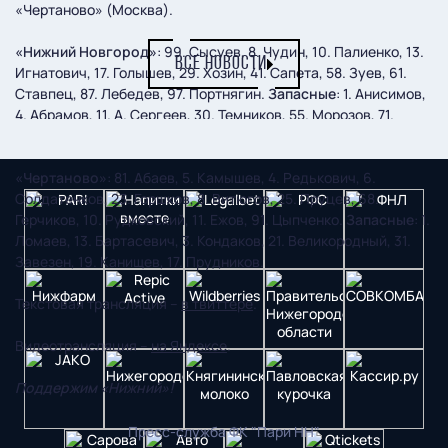
«Чертаново» (Москва).
«Нижний Новгород»
: 99. Сысуев, 8. Чудин, 10. Палиенко, 13.
ВСЕ НОВОСТИ
Игнатович, 17. Голышев, 29. Хозин, 41. Сапета, 58. Зуев, 61.
Ставпец, 87. Лебедев, 97. Портнягин.
Запасные
: 1. Анисимов,
4. Абрамов, 11. А. Сергеев, 30. Темников, 55. Морозов, 71.
Сагитов, 77. Салугин.
«Чертаново»
: 81. Абаев, 5. Камышев, 4. Редькович, 6.
Солдатенков, 23. Горшков, 8. Витюгов, 25. Пруцев, 68.
Герчиков, 10. Рудковский, 11. Ежов, 91. Цыпченко.
Запасные
: 1.
Ломаев, 13. Бартасевич, 3. Кондаков, 21. Великородный, 31.
Завезен, 19. Канищев, 17. Прудников.
Текстовая трансляция –
в твиттере
.
Видеотрансляция –
на Яндексе
.
Поддержим «Нижний»!
Пресс-служба ФК "Пари НН"