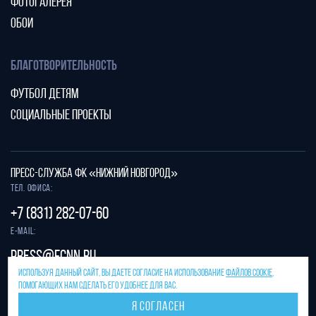
ФОТОГАЛЕРЕЯ
ОБОИ
БЛАГОТВОРИТЕЛЬНОСТЬ
ФУТБОЛ ДЕТЯМ
СОЦИАЛЬНЫЕ ПРОЕКТЫ
ПРЕСС-СЛУЖБА ФК «НИЖНИЙ НОВГОРОД»
Тел. офиса:
+7 (831) 282-07-60
E-mail:
press@fcnn.ru
ИСПОЛЬЗУЯ ДАННЫЙ САЙТ, ВЫ ДАЕТЕ СОГЛАСИЕ НА ИСПОЛЬЗОВАНИЕ
ФАЙЛОВ COOKIE
,
Защита от спама reCAPTCHA.
ПОМОГАЮЩИХ НАМ СДЕЛАТЬ ЕГО УДОБНЕЕ ДЛЯ ВАС.
Конфиденциальность
и
условия использования
Я СОГЛАСЕН
Разработано