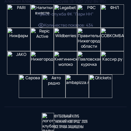
Алексей Александрович Сысуев (8-920-292-84-85).
Пресс-служба ФК "Пари НН"
Количество показов
:
434
Футбольный клуб
"Нижний Новгород" 2026
Все права защищены