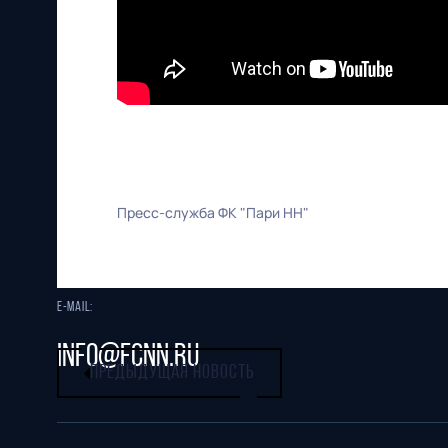
603086, г. Нижний Новгород, ул.
Бетанкура, 1 "А"(стадион "СОВКОМБАНК
АРЕНА").
Пресс-служба ФК "Пари НН"
Тел. офиса:
+7 (831) 282-07-60
E-mail:
info@fcnn.ru
ПРЕДЫДУЩАЯ НОВОСТЬ