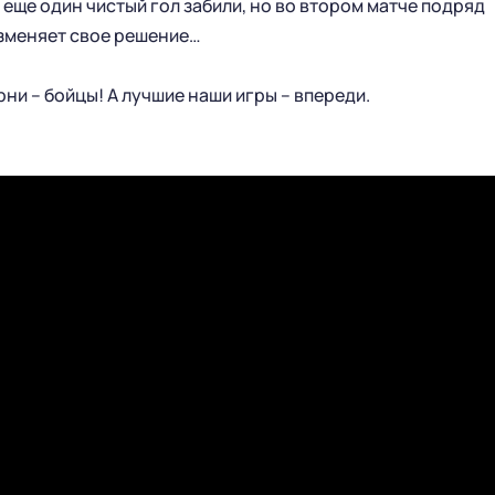
и еще один чистый гол забили, но во втором матче подряд
изменяет свое решение…
рни – бойцы! А лучшие наши игры – впереди.
ГЛАВНАЯ
СЕЗОН
НОВОСТИ
КАЛЕНДАРЬ
СТАТИСТИКА
СТАДИОН
ТАБЛИЦА
МАГАЗИН
КЛУБ