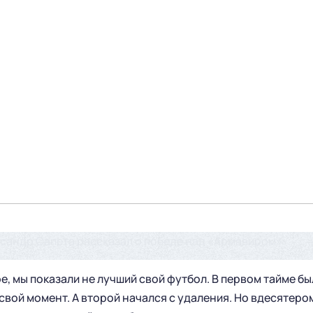
андр Сапета рассказал о победе над «Армавиром»:
е, мы показали не лучший свой футбол. В первом тайме бы
свой момент. А второй начался с удаления. Но вдесятеро