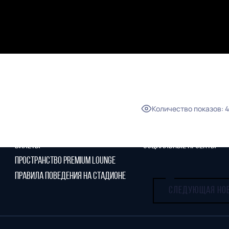
СТАРЫЙ САЙТ
РУКОВОДСТВО КЛУБА
ИСТОРИЯ
КОНТАКТЫ
ПАРТНЕРСТВО
МОЛОДЕЖНАЯ КОМАНДА
Количество показов
:
4
БИЛЕТЫ
БЛАГОТВОРИТЕЛЬНОСТЬ
VIP-ЛОЖИ
ФУТБОЛ ДЕТЯМ
БИЛЕТЫ
СОЦИАЛЬНЫЕ ПРОЕКТЫ
ПРОСТРАНСТВО PREMIUM LOUNGE
ПРАВИЛА ПОВЕДЕНИЯ НА СТАДИОНЕ
СЛЕДУЮЩАЯ НО