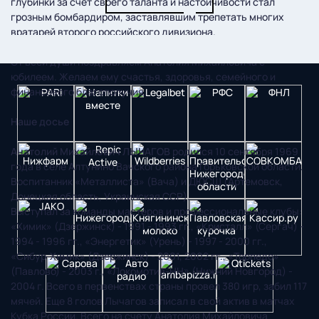
глубинки за счет своего таланта и настойчивости стал
грозным бомбардиром, заставлявшим трепетать многих
вратарей второго российского дивизиона.
От всей души поздравляем Анатолия Михайловича с
юбилеем. Желаем ему счастья, здоровья, семейного и
финансового благополучия.
Наше досье
Анатолий Михайлович ЛЫЧАГОВ
родился 10 сентября 1969
года в селе Алтунино Вачского района Горьковской области.
Воспитанник «Металлиста» (Вача) и ДЮСШ (Артемовск,
Донецкая область, Украинская ССР).
Выступал за команды мастеров и профессиональные клубы:
«Химик» (Дзержинск) - 1991 - 1993 гг., «Кристалл» (Сергач) -
1994 - 1996 гг., «Энергетик» (Урень) - 1997 - 2000 гг.,
«Сибур-Химик» (Дзержинск) - 2001, 2002 гг., «Торпедо»
(Павлово) - 2003 г., «Локомотив-НН» (Нижний Новгород) -
2004 г. Всего в первенствах страны провел 380 игр, забил 117
мячей. Еще 8 голов Лычагов записал в свой актив в матчах
Кубка России. Всего на счету Анатолия Михайловича