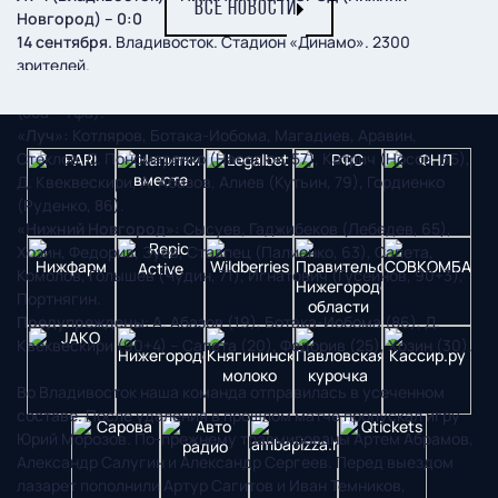
ВСЕ НОВОСТИ
Новгород) – 0:0
14 сентября.
Владивосток. Стадион «Динамо». 2300
зрителей.
Судьи:
Е. Буланов (Саранск), Д. Колосков, А. Зайнагутдинов
(оба – Уфа).
«Луч»:
Котляров, Ботака-Иобома, Магадиев, Аравин,
Стеклов, С. Пономаренко (Насадюк, 57), Катрич (Носов, 65),
Д. Квеквескири, А. Абазов, Алиев (Кутьин, 79), Гордиенко
(Руденко, 86).
«Нижний Новгород»:
Сысуев, Гаджибеков (Лебедев, 65),
Хозин, Федорив, Зуев, Ставпец (Палиенко, 63), Сапета,
Комолов, Голышев (Чудин, 71), Игнатович (Гусейнов, 90+3),
Портнягин.
Предупреждены
: А. Абазов (19), Ботака-Иобома (86), Д.
Квеквескири (90+4) – Сапета (20), Федорив (25), Хозин (30).
Во Владивосток наша команда отправилась в усеченном
составе. После удаления в прошлом матче пропускал игру
Юрий Морозов. По-прежнему травмированы Артем Абрамов,
Александр Салугин и Александр Сергеев. Перед выездом
лазарет пополнили Артур Сагитов и Иван Темников,