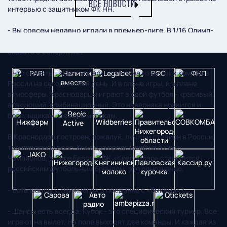
ВСЕ НОВОСТИ
интервью с защитником ФК НН.
- Вы совсем недавно играли в премьер-лиге. В 1/16 Олимп-
Кубка России нас ждет матч с «Краснодаром». Что можете
сказать о сопернике?
- Что сказать… «Краснодар» - это одна из лучших команд в
России на сегодняшний день. И в плане игры, и в плане
атмосферы. Краснодарцы играют в свой футбол - красивый,
атакующий, комбинационный. Это наверняка нравится и
болельщикам, и самим игрокам.
В Краснодаре построен, пожалуй, лучший стадион в России,
там шикарное поле. Команда представлена в Лиге
Чемпионов, в Лиге Европы. ФК «Краснодар» становится
российским футбольным брендом, это однозначно.
- Есть шансы у «Нижнего» в поединке с «быками»?
- Шансы есть всегда. Кубок - это специфический турнир. Все
играют на вылет. На поле выходят две команды. И каждая из