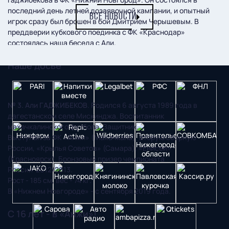
последний день летней дозаявочной кампании, и опытный
ВСЕ НОВОСТИ
игрок сразу был брошен в бой Дмитрием Черышевым. В
преддверии кубкового поединка с ФК «Краснодар»
состоялась наша беседа с Али.
Наше досье
№ 3. Али ГАДЖИБЕКОВ
. Родился 6 августа 1989 года в
дагестанском селе Мискинджа. Воспитанник
махачкалинского футбола. Защитник.
Выступал за ФК «Анжи» (Махачкала), вторую сборную
России, «Крылья Советов» (Самара), «Енисей»
(Красноярск). Бронзовый призер чемпионата
России-2012/2013.
Рост - 185 см, вес - 74 кг.
В «Нижнем Новгороде» - с сентября 2019 года.
С 16 лет - в «Анжи»!