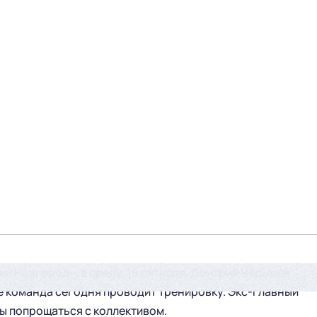
й Новгород», в среду, 16 октября, Дмитрий Черышев
е команда сегодня проводит тренировку. Экс-главный
бы попрощаться с коллективом.