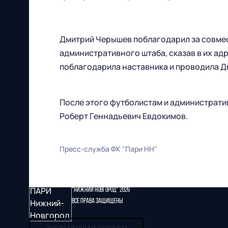
Дмитрий Черышев поблагодарил за совмес
административного штаба, сказав в их ад
поблагодарила наставника и проводила Д
После этого футболистам и администрати
Роберт Геннадьевич Евдокимов.
Пресс-служба ФК "Пари НН"
Футбольный клуб
"Нижний Новгород" 2026
Все права защищены