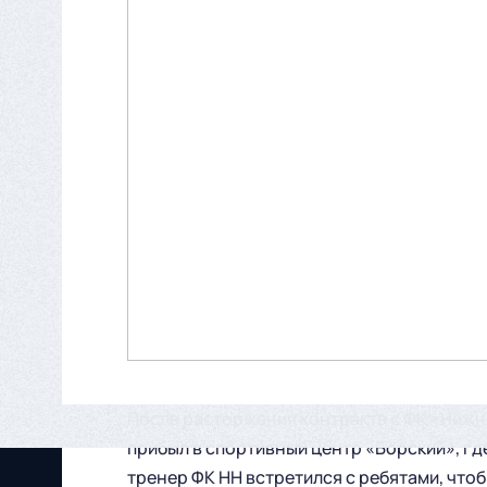
После расторжения контракта с ФК «Нижни
прибыл в спортивный центр «Борский», гд
тренер ФК НН встретился с ребятами, что