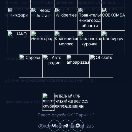
41 мин
. ГООЛЛЛЛ!!!! Диагональная передача Ставпеца,
Сергеев получает мяч на углу вратарской, пас Сагитову, и
Артур в касание забивает!!! 1:1.
Первый тайм матча НН - Чайка завершен. 1:1. Перерыв.
Начался второй тайм.
63 мин. Текучев реализовал выход 1 на 1 - 1:2.
Футбольный клуб
Матч окончен. НН - Чайка - 1:2.
"Нижний Новгород" 2026
Все права защищены
Пресс-служба ФК "Пари НН"
Количество показов
:
296