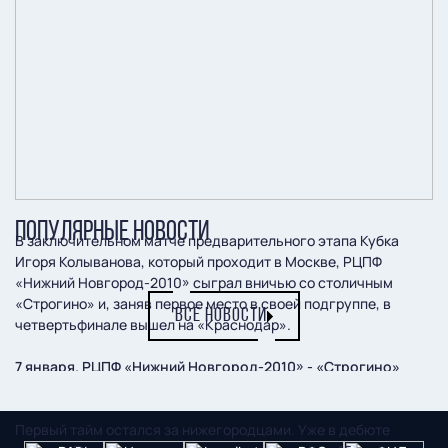
ПОПУЛЯРНЫЕ НОВОСТИ
В заключительном матче предварительного этапа Кубка
Игоря Колыванова, который проходит в Москве, РЦПФ
«Нижний Новгород-2010» сыграл вничью со столичным
«Строгино» и, заняв первое место в своей подгруппе, в
ВСЕ НОВОСТИ
четвертьфинале вышел на «Краснодар».
7 января. РЦПФ «Нижний Новгород-2010» - «Строгино»
(Москва) – 1:1 (А. Маткин – И.Кузьмин).
Первый тайм остался за нижегородцами. Уже в дебюте