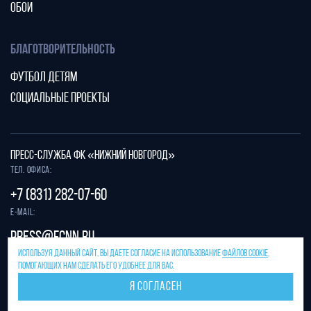
ОБОИ
БЛАГОТВОРИТЕЛЬНОСТЬ
ФУТБОЛ ДЕТЯМ
СОЦИАЛЬНЫЕ ПРОЕКТЫ
ПРЕСС-СЛУЖБА ФК «НИЖНИЙ НОВГОРОД»
Тел. офиса:
+7 (831) 282-07-60
E-mail:
press@fcnn.ru
ИСПОЛЬЗУЯ ДАННЫЙ САЙТ, ВЫ ДАЕТЕ СОГЛАСИЕ НА ИСПОЛЬЗОВАНИЕ
ФАЙЛОВ COOKIE
,
Защита от спама reCAPTCHA.
ПОМОГАЮЩИХ НАМ СДЕЛАТЬ ЕГО УДОБНЕЕ ДЛЯ ВАС.
Конфиденциальность
и
условия использования
Я СОГЛАСЕН
Разработано