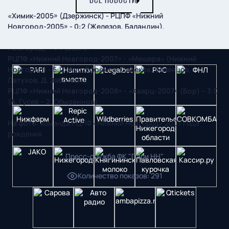
ВСЕ НОВОСТИ
«Химик-2005» (Дзержинск) - РЦПФ «Нижний
Новгород-2005» - 0:2 (Железов, Баландин).
РЦПФ «Нижний Новгород-2006» - СШОР-8-2005 (Нижний
Новгород) – 1:1 (Осин).
РЦПФ «Нижний Новгород-2007» - «Мещера» (Нижний
Новгород) - 5:0 (Арс. Ефремов, Садеков, Зеленцов,
Латухов, Д. Заботкин).
РЦПФ «Нижний Новгород-2008» - «Кварц-2007» (Бор) – 3:0
(А. Гусев – 2, Обыденнов).
На фото:
команда РЦПФ «Нижний Новгород» 2007 года
рождения.
Пресс-служба ФК "Пари НН"
Количество показов
:
291