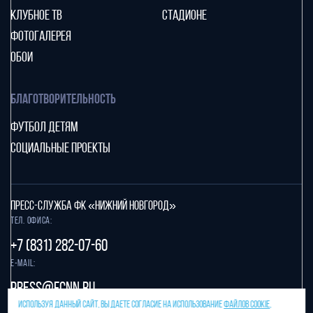
КЛУБНОЕ ТВ
СТАДИОНЕ
ФОТОГАЛЕРЕЯ
ОБОИ
БЛАГОТВОРИТЕЛЬНОСТЬ
ФУТБОЛ ДЕТЯМ
СОЦИАЛЬНЫЕ ПРОЕКТЫ
ПРЕСС-СЛУЖБА ФК «НИЖНИЙ НОВГОРОД»
Тел. офиса:
+7 (831) 282-07-60
E-mail:
press@fcnn.ru
ИСПОЛЬЗУЯ ДАННЫЙ САЙТ, ВЫ ДАЕТЕ СОГЛАСИЕ НА ИСПОЛЬЗОВАНИЕ
ФАЙЛОВ COOKIE
,
Защита от спама reCAPTCHA.