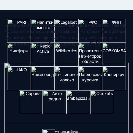
напишем завтра!
Не забывайте смотреть
короткие видео в инстаграм
, там же,
кстати, есть запись прямого эфира, в котором наши вратари
общались с болельщиками. Если не смотрели, то скорее
заходите и смотрите. Запись доступна до 21:00!
Футбольный клуб