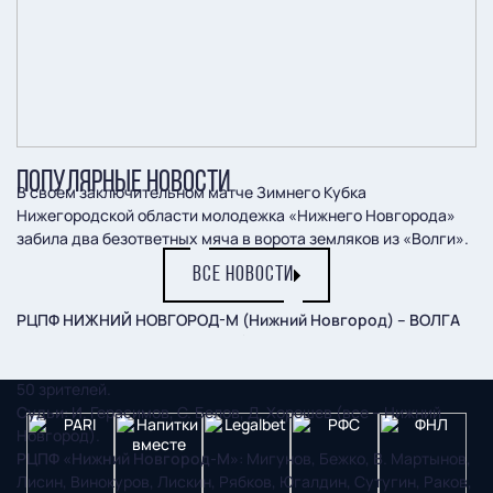
ПОПУЛЯРНЫЕ НОВОСТИ
В своем заключительном матче Зимнего Кубка
Нижегородской области молодежка «Нижнего Новгорода»
забила два безответных мяча в ворота земляков из «Волги».
ВСЕ НОВОСТИ
РЦПФ НИЖНИЙ НОВГОРОД-М (Нижний Новгород) – ВОЛГА
(Нижний Новгород) – 2:0 (2:0)
23 февраля.
Нижний Новгород. Стадион ФОКа «Мещерский».
50 зрителей.
Судьи
: И. Герасимов, С. Белов, Д. Хорошев (все – Нижний
Новгород).
РЦПФ «Нижний Новгород-М»
: Мигунов, Бежко, В. Мартынов,
Лисин, Винокуров, Лискин, Рябков, Югалдин, Сутугин, Раков,