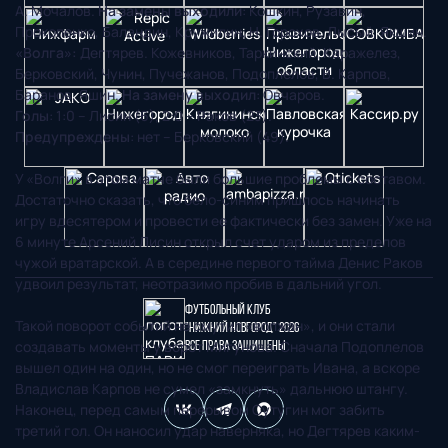
А. Мочалов.
На замены выходили
: Кошкин, Рузавин,
Прокопенко, Баландин, Кружилин, Н. Горохов, Лысый, Якшин.
«Волга»:
Дегтярев. Кожевников, Таркинский, Каражелез,
Берковский, Чунин, Пучежанов, Подоплелов, В. Карпов,
Баранов, Яшин.
На замену выходил
: Овчаров.
Голы
: 1:0 – Лисин (6), 2:0 – Раков (23).
Предупреждены
: нет – Берковский (49).
У «Волги» в этом матче были большие проблемы с составом.
Достаточно сказать, что бело-синим пришлось начинать
игру вдесятером и провести ее фактически без замен. Уже на
6 минуте Арсений Лисин открыл счет ударом из пределов
чужой вратарской. А в середине первого тайма Денис Раков
удвоил результат, неотразимо пробив в дальний угол.
Футбольный клуб
Такой поворот событий не смутил «волжан», и они стали
"Нижний Новгород" 2026
создавать моменты у ворот Мигунова. Сначала Подоплелов
Все права защищены
вышел один на один, но не смог переиграть Ивана, а вскоре
Владислав Карпов не сумел «замкнуть» дальнюю штангу.
Наконец, перед самым перерывом Сутугин мог забить
третий гол. Он наносил удар наверняка, но Дегтярев каким-