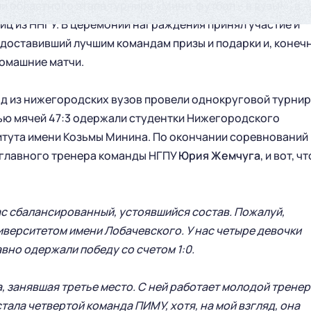
 областного этапа турнира «Мини-футбол – в вузы!», в
ц из ННГУ. В церемонии награждения принял участие и
доставивший лучшим командам призы и подарки и, конеч
домашние матчи.
нд из нижегородских вузов провели однокруговой турнир
тью мячей 47:3 одержали студентки Нижегородского
тута имени Козьмы Минина. По окончании соревнований
 главного тренера команды НГПУ
Юрия Жемчуга
, и вот, чт
ас сбалансированный, устоявшийся состав. Пожалуй,
иверситетом имени Лобачевского. У нас четыре девочки
авно одержали победу со счетом 1:0.
ГЛАВНАЯ
СЕЗОН
 занявшая третье место. С ней работает молодой тренер
тала четвертой команда ПИМУ, хотя, на мой взгляд, она
НОВОСТИ
КАЛЕНДАРЬ