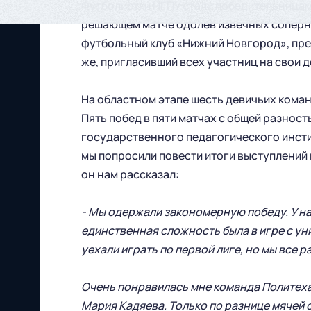
Футболистки НГПУ стали победительницами
решающем матче одолев извечных соперни
футбольный клуб «Нижний Новгород», пре
же, пригласивший всех участниц на свои 
На областном этапе шесть девичьих кома
Пять побед в пяти матчах с общей разнос
государственного педагогического инсти
мы попросили повести итоги выступлений
он нам рассказал:
- Мы одержали закономерную победу. У н
единственная сложность была в игре с ун
уехали играть по первой лиге, но мы все р
Очень понравилась мне команда Политеха,
Футбольный клуб
Мария Кадяева. Только по разнице мячей с
"Нижний Новгород" 2026