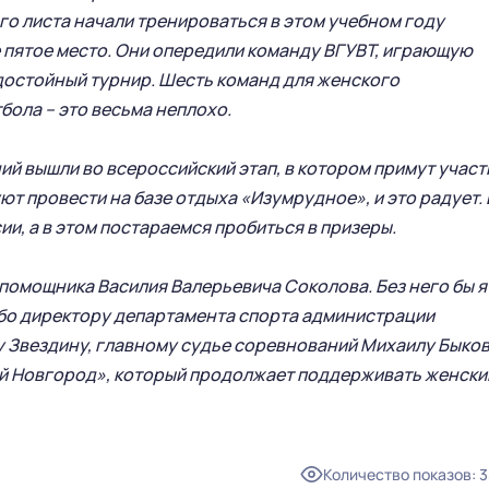
го листа начали тренироваться в этом учебном году
СТАТИСТИКА
СТАДИОН
е пятое место. Они опередили команду ВГУВТ, играющую
ТАБЛИЦА
МАГАЗИН
 достойный турнир. Шесть команд для женского
КЛУБ
ола – это весьма неплохо.
СТАРЫЙ САЙТ
РУКОВОДСТВО КЛУБА
й вышли во всероссийский этап, в котором примут участ
ИСТОРИЯ
ют провести на базе отдыха «Изумрудное», и это радует. 
КОНТАКТЫ
и, а в этом постараемся пробиться в призеры.
ПАРТНЕРСТВО
МОЛОДЕЖНАЯ КОМАНДА
помощника Василия Валерьевича Соколова. Без него бы я
ибо директору департамента спорта администрации
Звездину, главному судье соревнований Михаилу Быко
БИЛЕТЫ
БЛАГОТВОРИТЕЛЬНОСТЬ
ий Новгород», который продолжает поддерживать женски
VIP-ЛОЖИ
ФУТБОЛ ДЕТЯМ
БИЛЕТЫ
СОЦИАЛЬНЫЕ ПРОЕКТЫ
ПРОСТРАНСТВО PREMIUM LOUNGE
Количество показов
:
3