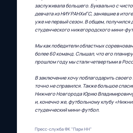
заслуживала большего. Буквально с чисто
Все права защищены
девчата из НИУ РАНХиГС, занявшие в итог
уже не первый сезон. В общем, получился
студенческого нижегородского мини-футб
Мы как победители областных соревновани
более 60 команд. Слышал, что его планиру
прошлом году мы стали четвертыми в Росси
603086, г. Нижний Новгород, ул.
Бетанкура, 1 "А"(стадион "СОВКОМБАНК
В заключение хочу поблагодарить своего 
АРЕНА").
точно не справился. Также большое спас
Нижнего Новгорода Юрию Владимировичу 
Тел. офиса:
и, конечно же, футбольному клубу «Нижн
студенческий мини-футбол.
+7 (831) 282-07-60
E-mail:
Пресс-служба ФК "Пари НН"