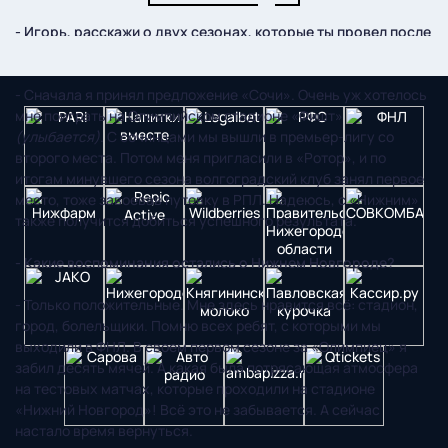
- Игорь, расскажи о двух сезонах, которые ты провел после
ухода из «Олимпийца».
- Сначала я принял предложение «Сочи». Очень уж хотелось
мне поиграть на Олимпийском стадионе «Фишт»
(улыбается)
. С сочинцами мы вышли в премьер-лигу со
второго места. Потом меня пригласили в «Ротор», и по
итогам минувшего сезона волгоградский клуб занял первое
место, тоже завоевав путевку в РПЛ. Надеюсь, с «Нижним»
также получится добиться успешного результата.
- Какие воспоминания остались о Нижнем Новгороде?
- Только положительные. Мне здесь нравится всё: стадион,
город, болельщики. Помню всех ребят, с которыми мы
выходили в ФНЛ. В своем первом сезоне за «Олимпиец» я
забил десять мячей. А какая была потрясающая атмосфера
на тестовых матчах, которые проходили на стадионе
«Нижний Новгород»! Всё это не забывается. А сейчас
настало время вернуться.