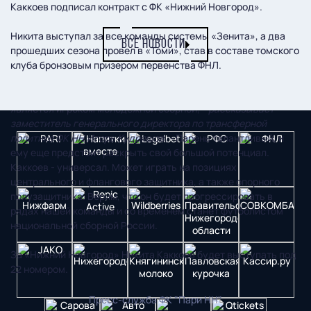
Каккоев подписал контракт с ФК «Нижний Новгород».
Никита выступал за все команды системы «Зенита», а два
ВСЕ НОВОСТИ
прошедших сезона провел в «Томи», став в составе томского
клуба бронзовым призером первенства ФНЛ.
- Никита выступал за все юношеские сборные России, а ныне
является игроком молодежной сборной,
- рассказывает
заместитель генерального директора по трансферной
политике ФК НН Игорь Кудряшов. -
Парень талантливый, и
ему еще предстоит раскрыть свой большой потенциал.
Каккоев - универсал. Может играть на позициях
центрального и флангового защитника, а также опорного
полузащитника. Верим, что он будет прогрессировать в
рядах нашей команды и со временем станет футболистом
национальной сборной России.
За «Нижний Новгород» Никита Каккоев будет выступать под
22 номером.
Пресс-служба ФК "Пари НН"