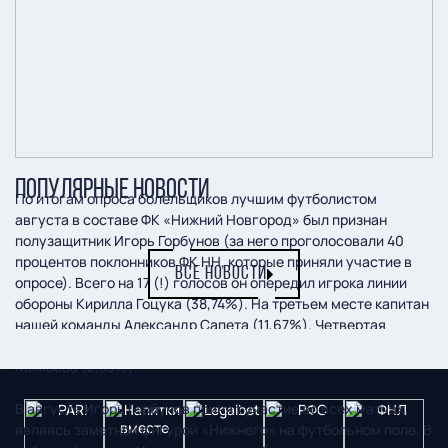
ПОПУЛЯРНЫЕ НОВОСТИ
По итогам опроса болельщиков лучшим футболистом
августа в составе ФК «Нижний Новгород» был признан
полузащитник Игорь Горбунов (за него проголосовали 40
процентов поклонников ФК НН, которые приняли участие в
ВСЕ НОВОСТИ
опросе). Всего на 17 (!) голосов он опередил игрока линии
обороны Кирилла Гоцука (38,74%). На третьем месте капитан
нашей команды Александр Сапета (11,67%). Четвертая
позиция – у Артема Попова (6,77%), пятая – у Никиты
Каккоева (2,83%).
В августе Игорь Горбунов принял участие во всех матчах,
являясь заметной фигурой «Нижнего» на футбольном поле. В