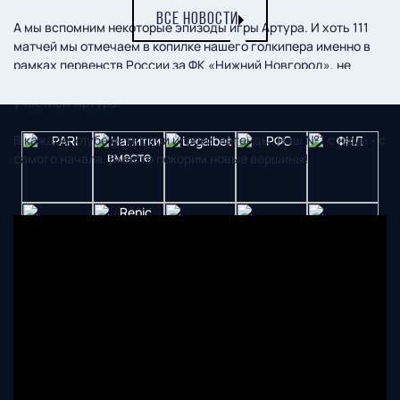
ВСЕ НОВОСТИ
А мы вспомним некоторые эпизоды игры Артура. И хоть 111
матчей мы отмечаем в копилке нашего голкипера именно в
рамках первенств России за ФК «Нижний Новгород», не
могли мы не включить в видео и кубковый триллер с
участием Артура.
В каждом клубе есть свои игроки-легенды. Наш №1 с нами - с
самого начала. Вместе покорим новые вершины!