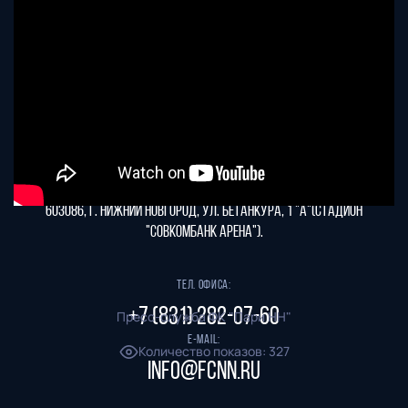
Футбольный клуб
"Нижний Новгород" 2026
Все права защищены
603086, г. Нижний Новгород, ул. Бетанкура, 1 "А"(стадион
"СОВКОМБАНК АРЕНА").
Тел. офиса:
+7 (831) 282-07-60
Пресс-служба ФК "Пари НН"
E-mail:
Количество показов
:
327
info@fcnn.ru