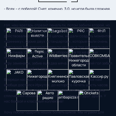
- Всех – с победой! Счет, конечно, 3:0, но игра была сложная.
Считаю, что «Шинник» занимает не свое место. Это сильная
команда. Первый тайм прошел под нашим контролем. Забили
гол, наш вратарь отразил пенальти, потом забили второй, но
его отменили по непонятным причинам. После перерыва
действовали от обороны. В целом, не дали создать моментов
«Шиннику», кроме двух «стандартов», которые были очень
опасными. Мы вовремя перешли на игру в три центральных
защитника. Строго сыграли в обороне и в то же время
проводили хорошие контратаки. В концовке встречи усилили
игру заменами, забив еще два мяча. Причем третий гол забил
игрок, вышедший на замену.
Впереди нас ждет очень тяжелый отрезок. На Кубок нам
вообще достался Иркутск, до которого лететь шесть часов.
Но чем сложнее, тем мы становимся сильнее. У нас очень
сплоченная команда. Ребята поддерживают друг друга. У
нас боевой и классный коллектив!
Хочу поблагодарить наших болельщиков. Мы играем для