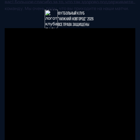
вас! Большое спасибо за то, что так здорово поддерживаете
команду. Мы очень рады, что вы приходите на наши матчи.
Футбольный клуб
"Нижний Новгород" 2026
Все права защищены
603086, г. Нижний Новгород, ул. Бетанкура, 1 "А"(стадион
"СОВКОМБАНК АРЕНА").
Тел. офиса:
+7 (831) 282-07-60
E-mail:
info@fcnn.ru
ГЛАВНАЯ
СЕЗОН