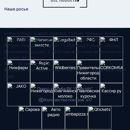
ВСЕ НОВОСТИ
Наше досье
№ 97. Иван МИГУНОВ.
Родился 16 июня 2003 года в городе
Сарове (Нижегородская область). Воспитанник футбольной
школы «Икар» (Саров). Вратарь. Первые тренеры - Артем
Александрович Данилин и Андрей Юрьевич Алеханов.
В РЦПФ «Нижний Новгород» - с 2017 года (тренер - Леонид
Васильевич Рындов). С 2019 года выступает за молодежную
команду ФК НН.
Рост - 187 см, вес - 80 кг.
В основном составе «Нижнего Новгорода» - с сентября 2020
года.
Пресс-служба ФК "Пари НН"
Количество показов
:
417