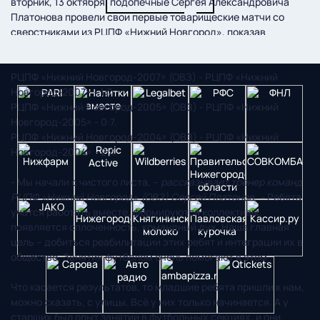
вторник, 13 октября, подопечные Сергея Александровича
Платонова провели свои первые товарищеские матчи со
сверстниками из РЦПФ «Нижний Новгород», показав
следующие результаты:
РЦПФ «Нижний Новгород-2007» (ОВЗ) - РЦПФ «Нижний
Новгород-2007» - 1:7.
РЦПФ «Нижний Новгород-2005» (ОВЗ) - РЦПФ «Нижний
Новгород-2005» - 0:7.
РЦПФ «Нижний Новгород-2004» (ОВЗ) - РЦПФ «Нижний
Новгород-2004» - 2:4.
- Мы начали с чистого листа, –
рассказывает тренер команд
РЦПФ «Нижний Новгород» (ОВЗ) Сергей Платонов. –
Ребята
учатся работать вместе, формируются коллективы,
появляется сплоченность, командный дух. Наша главная
цель – добиться реабилитации этих ребят и интеграции их в
общество. Занятия футболом очень помогают в этом.
Что касается результатов, то младшие ребята пришли к нам,
можно сказать, с улицы. Всё у них только начинается. А у
старших был опыт занятий в футбольных секциях, и они