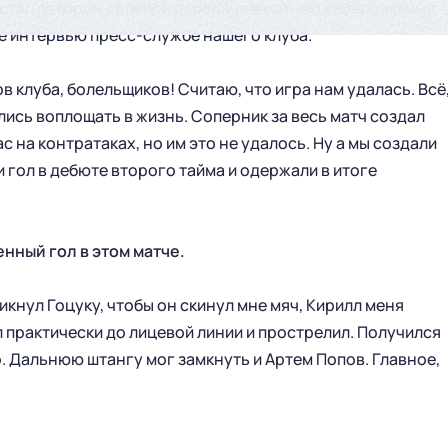
тал автором голевой передачи в матче с хабаровскими
е интервью пресс-службе нашего клуба.
в клуба, болельщиков! Считаю, что игра нам удалась. Всё,
лись воплощать в жизнь. Соперник за весь матч создал
с на контратаках, но им это не удалось. Ну а мы создали
 гол в дебюте второго тайма и одержали в итоге
енный гол в этом матче.
икнул Гоцуку, чтобы он скинул мне мяч, Кирилл меня
л практически до лицевой линии и прострелил. Получился
о. Дальнюю штангу мог замкнуть и Артем Попов. Главное,
ГЛАВНАЯ
СЕЗОН
НОВОСТИ
КАЛЕНДАРЬ