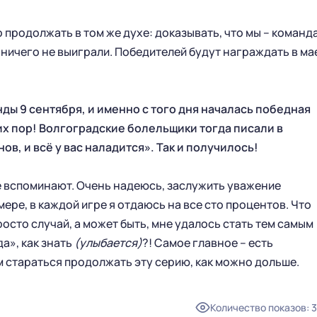
СТАТИСТИКА
СТАДИОН
о продолжать в том же духе: доказывать, что мы – команда
ТАБЛИЦА
МАГАЗИН
 ничего не выиграли. Победителей будут награждать в ма
КЛУБ
СТАРЫЙ САЙТ
РУКОВОДСТВО КЛУБА
ды 9 сентября, и именно с того дня началась победная
ИСТОРИЯ
их пор! Волгоградские болельщики тогда писали в
КОНТАКТЫ
ов, и всё у вас наладится». Так и получилось!
ПАРТНЕРСТВО
МОЛОДЕЖНАЯ КОМАНДА
е вспоминают. Очень надеюсь, заслужить уважение
ере, в каждой игре я отдаюсь на все сто процентов. Что
росто случай, а может быть, мне удалось стать тем самым
БИЛЕТЫ
БЛАГОТВОРИТЕЛЬНОСТЬ
а», как знать
(улыбается)
?! Самое главное – есть
VIP-ЛОЖИ
ФУТБОЛ ДЕТЯМ
м стараться продолжать эту серию, как можно дольше.
БИЛЕТЫ
СОЦИАЛЬНЫЕ ПРОЕКТЫ
ПРОСТРАНСТВО PREMIUM LOUNGE
Количество показов
:
3