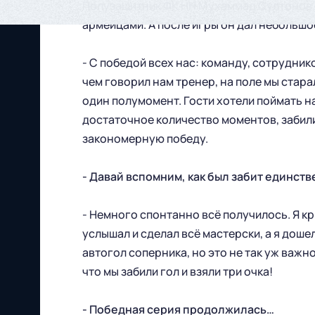
Полузащитник ФК НН Мухаммад Султонов с
армейцами. А после игры он дал небольшо
- С победой всех нас: команду, сотруднико
чем говорил нам тренер, на поле мы стара
один полумомент. Гости хотели поймать на
достаточное количество моментов, забили
закономерную победу.
- Давай вспомним, как был забит единств
- Немного спонтанно всё получилось. Я кр
услышал и сделал всё мастерски, а я доше
автогол соперника, но это не так уж важн
что мы забили гол и взяли три очка!
Футбольный клуб
- Победная серия продолжилась…
"Нижний Новгород" 2026