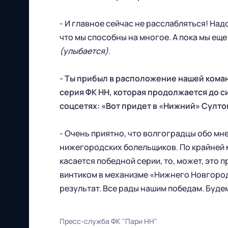
Все права защищены
- И главное сейчас не расслабляться! Над
что мы способны на многое. А пока мы еще
(улыбается)
.
- Ты прибыл в расположение нашей коман
серия ФК НН, которая продолжается до с
соцсетях: «Вот придет в «Нижний» Султон
603086, г. Нижний Новгород, ул.
Бетанкура, 1 "А"(стадион "СОВКОМБАНК
- Очень приятно, что волгоградцы обо мн
АРЕНА").
нижегородских болельщиков. По крайней м
касается победной серии, то, может, это п
Тел. офиса:
винтиком в механизме «Нижнего Новгород
результат. Все рады нашим победам. Буде
+7 (831) 282-07-60
E-mail:
Пресс-служба ФК "Пари НН"