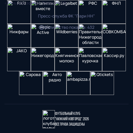
«Большом эфире» Триколор ТВ.
Пресс-служба ФК "Пари НН"
Количество показов
:
432
Футбольный клуб
"Нижний Новгород" 2026
Все права защищены