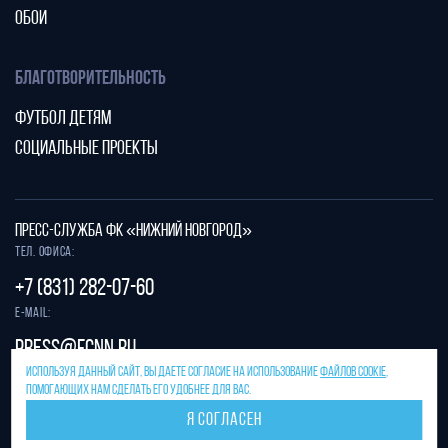
ОБОИ
БЛАГОТВОРИТЕЛЬНОСТЬ
ФУТБОЛ ДЕТЯМ
СОЦИАЛЬНЫЕ ПРОЕКТЫ
ПРЕСС-СЛУЖБА ФК «НИЖНИЙ НОВГОРОД»
Тел. офиса:
+7 (831) 282-07-60
E-mail:
press@fcnn.ru
ИСПОЛЬЗУЯ ДАННЫЙ САЙТ, ВЫ ДАЕТЕ СОГЛАСИЕ НА ИСПОЛЬЗОВАНИЕ
ФАЙЛОВ COOKIE
,
Защита от спама reCAPTCHA.
ПОМОГАЮЩИХ НАМ СДЕЛАТЬ ЕГО УДОБНЕЕ ДЛЯ ВАС.
Конфиденциальность
и
условия использования
Я СОГЛАСЕН
Разработано