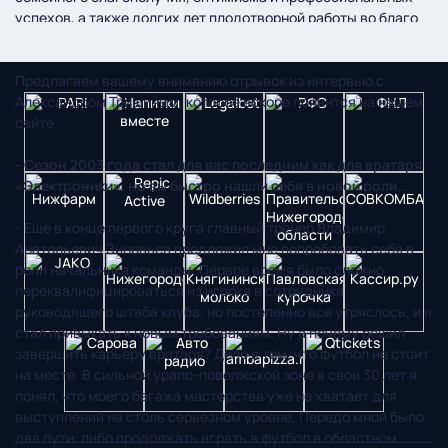
успехов, а также долгих лет плодотворной работы во благо
нашего клуба.
Предлагаем вашему вниманию отрывок из интервью с
Александром Тришиным, которое вскоре появится на нашем
сайте.
- Сезон 2003 года стал для вас последним как для вратаря
«Электроники», но вы быстро нашли себя в новой роли…
- Еще в конце первого круга главный тренер Владимир
Анатольевич Зиновьев предложил мне попробовать себя в
роли начальника команды. Первое время было сложно
переквалифицироваться из игрока в сотрудника
руководящего штаба клуба, но постепенно все утряслось, и я
стал привыкать к новым требованиям. Ну а почему решил
завершить карьеру вратаря? Дело в том, что футбол не стоит
на месте. В сильной урало-поволжской зоне в свои 30 лет я
понял, что моего багажа мастерства уже не хватает для
выступлений на столь серьезном уровне. Передо мной было
два пути: либо продолжать играть в футбол в областном