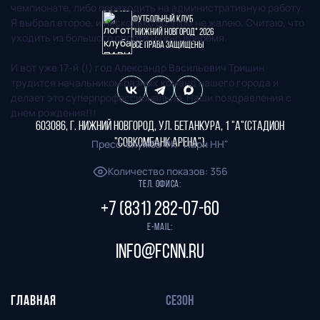
чемпионате, либо переходить на административную работу.
Футбольный клуб
Я выбрал второе, и нисколько об этом не жалею. Считаю, что
"Нижний Новгород" 2026
уходить из большого спорта нужно вовремя.
Все права защищены
И вот уже 17-й (!) год Александр Васильевич Тришин
трудится начальником разных команд нашего города и
делает это суперпрофессионально. Наши поздравления с
днем рождения!!!
603086, г. Нижний Новгород, ул. Бетанкура, 1 "А"(стадион
"СОВКОМБАНК АРЕНА").
Пресс-служба ФК "Пари НН"
Количество показов
:
356
Тел. офиса:
+7 (831) 282-07-60
E-mail:
info@fcnn.ru
ГЛАВНАЯ
СЕЗОН