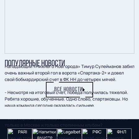
ПОПУЛЯРНЫЕ НОВОСТИ
Нападающий «Нижнего Новгорода» Тимур Сулейманов забил
очень важный второй гол в ворота «Спартака-2» и довел
свой бобмардирский счет в ФК НН до четырех мячей.
ВСЕ НОВОСТИ
- Несмотря на итоговый счет, победа получилась тяжелой.
Ребята хорошие, обученные. Одно слово, спартаковцы. Но
наша команда сегодня оказалась сильнее.
- Тебя парни продолжают подкалывать, что ты забиваешь
только в Москве и только столичным клубам?
- Уже не только ребята. И тренерский штаб подключился