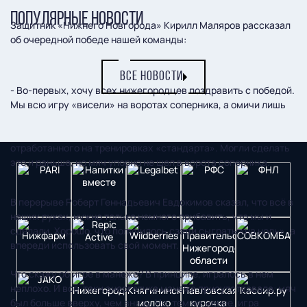
ПОПУЛЯРНЫЕ НОВОСТИ
Защитник «Нижнего Новгорода» Кирилл Маляров рассказал
об очередной победе нашей команды:
ВСЕ НОВОСТИ
- Во-первых, хочу всех нижегородцев поздравить с победой.
Мы всю игру «висели» на воротах соперника, а омичи лишь
изредка «огрызались». Имели много моментов. Хорошо, что
один из них, во втором тайме, реализовали. Забили с
отработанного на тренировках «стандарта». Могли сделать
это и раньше, но мяч упорно не шел в ворота соперника.
В перерыве Роберт Геннадьевич Евдокимов сказал, что всё в
наших руках, нужно только немного прибавить, что мы и
сделали. Хорошо, что получилось сзади сыграть «на ноль», а
впереди использовать свой момент.
Что скажу об игре в манеже? В принципе, игралось в нем
неплохо. И все-таки энергетика манежа присутствовала: мяч
был больше вверху, чем внизу. Но, тем не менее, игра