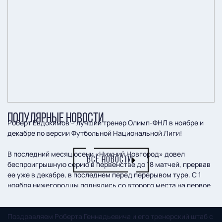
ПОПУЛЯРНЫЕ НОВОСТИ
Роберт Евдокимов – лучший тренер Олимп-ФНЛ в ноябре и
декабре по версии Футбольной Национальной Лиги!
В последний месяц осени «Нижний Новгород» довел
ВСЕ НОВОСТИ
беспроигрышную серию в первенстве до 18 матчей, прервав
ее уже в декабре, в последнем перед перерывом туре. С 1
ноября нижегородцы поднялись со второго места на первое
и даже создали небольшой задел перед преследователями.
Поздравляем Роберта Геннадьевича и его тренерский штаб с