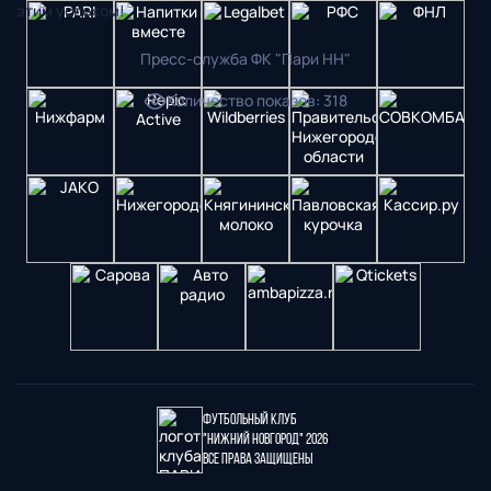
этим успехом!
Пресс-служба ФК "Пари НН"
Количество показов
:
318
Футбольный клуб
"Нижний Новгород" 2026
Все права защищены