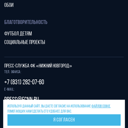
ОБОИ
БЛАГОТВОРИТЕЛЬНОСТЬ
ФУТБОЛ ДЕТЯМ
СОЦИАЛЬНЫЕ ПРОЕКТЫ
ПРЕСС-СЛУЖБА ФК «НИЖНИЙ НОВГОРОД»
Тел. офиса:
+7 (831) 282-07-60
E-mail:
press@fcnn.ru
ИСПОЛЬЗУЯ ДАННЫЙ САЙТ, ВЫ ДАЕТЕ СОГЛАСИЕ НА ИСПОЛЬЗОВАНИЕ
ФАЙЛОВ COOKIE
,
Защита от спама reCAPTCHA.
ПОМОГАЮЩИХ НАМ СДЕЛАТЬ ЕГО УДОБНЕЕ ДЛЯ ВАС.
Конфиденциальность
и
условия использования
Я СОГЛАСЕН
Разработано